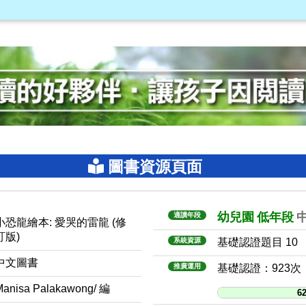
圖書資源頁面
幼兒園
低年段
適讀年段
小恐龍繪本: 愛哭的雷龍 (修
訂版)
系統資源
基礎認證題目 10
中文圖書
推廣運用
基礎認證：923次
Manisa Palakawong/ 編
6