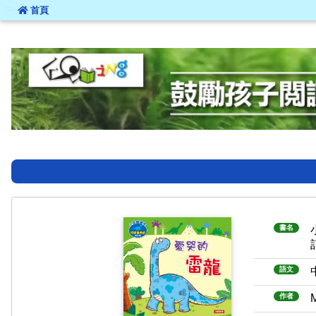
:::
首頁
:::
書名
語文
作者