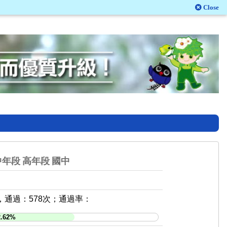
Close
中年段
高年段
國中
，通過：578次；通過率：
2.62%