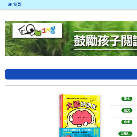
:::
首頁
:::
書名
語文
作者
出版社