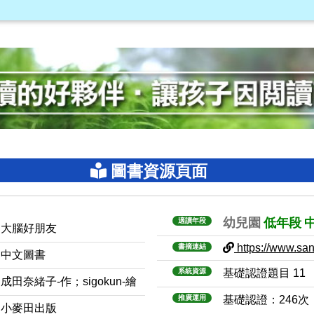
圖書資源頁面
幼兒園
低年段
適讀年段
大腦好朋友
https://www.sanm
書摘連結
中文圖書
系統資源
基礎認證題目 11
成田奈緒子-作；sigokun-繪
推廣運用
基礎認證：246次
小麥田出版