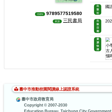
出
國
版
9789577519580
社
ISBN
三民書局
202
出
來源
版
日
期
資
源
快
掃
:::
臺中市推動校園閱讀線上認證系統
臺中市政府教育局
Copyright © 2007-2030
Education Bureau, Taichung City Government