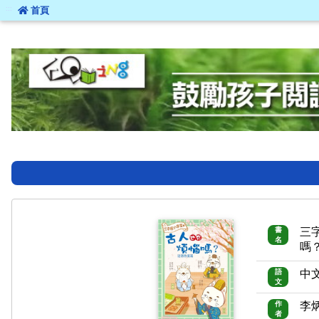
:::
首頁
:::
書
三
名
嗎
語
中
文
作
李
者