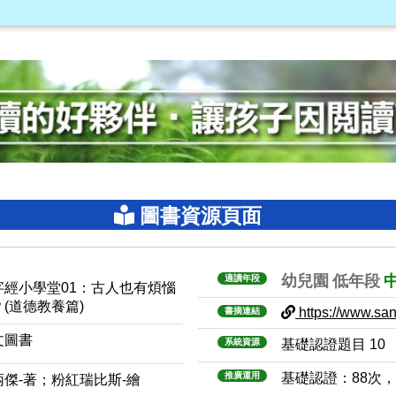
圖書資源頁面
幼兒園
低年段
適讀年段
字經小學堂01：古人也有煩惱
？(道德教養篇)
https://www.sanm
書摘連結
文圖書
系統資源
基礎認證題目 10
推廣運用
基礎認證：88次
炳傑-著；粉紅瑞比斯-繪