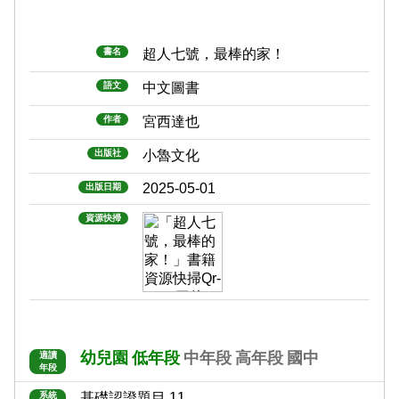
書名
超人七號，最棒的家！
語文
中文圖書
作者
宮西達也
出版社
小魯文化
2025-05-01
出版日期
資源快掃
幼兒園
低年段
中年段
高年段
國中
適讀
年段
系統
基礎認證題目 11