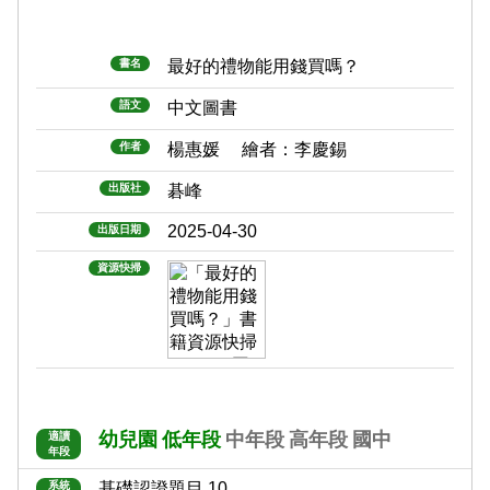
書名
最好的禮物能用錢買嗎？
語文
中文圖書
作者
楊惠媛 繪者：李慶錫
出版社
碁峰
2025-04-30
出版日期
資源快掃
幼兒園
低年段
中年段
高年段
國中
適讀
年段
系統
基礎認證題目 10