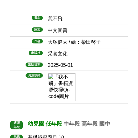
書名
我不飛
語文
中文圖書
作者
大塚健太 / 繪：柴田啓子
出版社
采實文化
2025-05-01
出版日期
資源快掃
幼兒園
低年段
中年段
高年段
國中
適讀
年段
系統
基礎認證題目 10