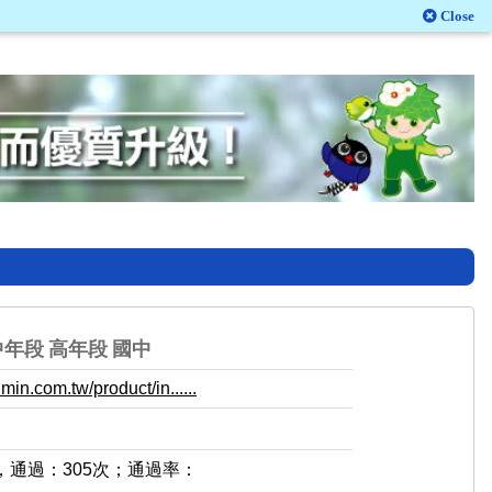
Close
中年段
高年段
國中
in.com.tw/product/in......
，通過：305次；通過率：