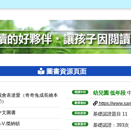
圖書資源頁面
幼兒園
低年段
適讀年段
我會表達愛（奇奇兔成長繪本
⑦）
https://www.sanm
書摘連結
中文圖書
系統資源
基礎認證題目 11
G.V.傑納頓
推廣運用
基礎認證：393次