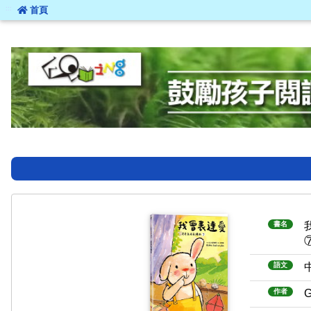
:::
首頁
:::
書名
語文
作者