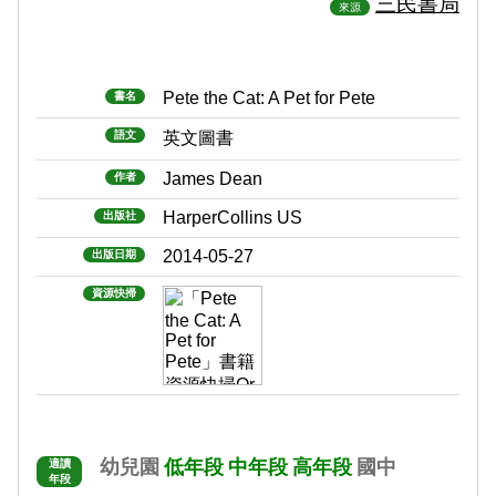
三民書局
來源
Pete the Cat: A Pet for Pete
書名
語文
英文圖書
James Dean
作者
HarperCollins US
出版社
2014-05-27
出版日期
資源快掃
幼兒園
低年段
中年段
高年段
國中
適讀
年段