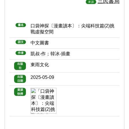
三民書局
來源
書名
口袋神探〔漫畫讀本〕：尖端科技篇(2)挑
戰虛擬空間
語文
中文圖書
作者
凱叔-作；韓冰-插畫
出版
東雨文化
社
2025-05-09
出版
日期
資源
快掃