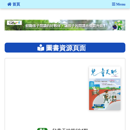
:::
首頁
Menu
:::
圖書資源頁面
書名