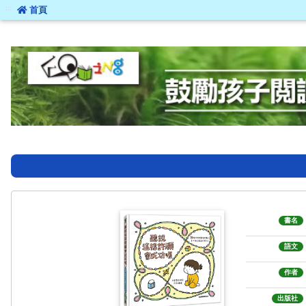
:::
首頁
:::
書名
語文
作者
出版社