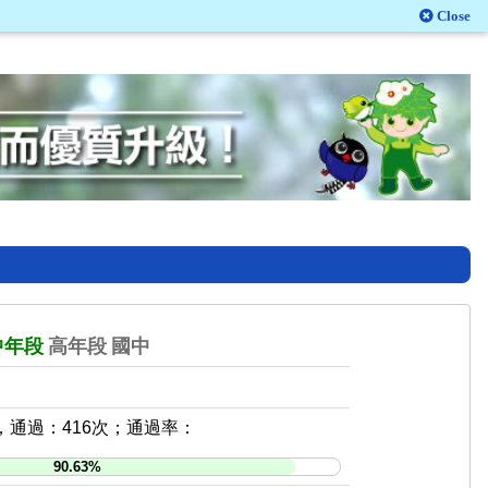
Close
中年段
高年段
國中
，通過：416次；通過率：
90.63%