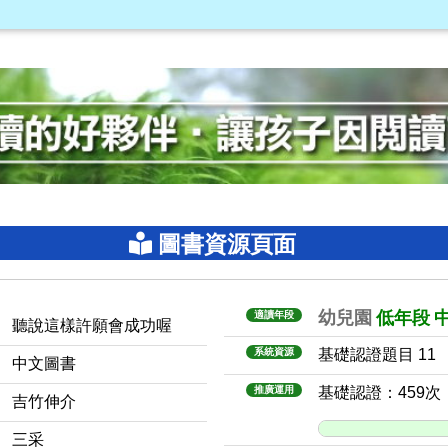
圖書資源頁面
幼兒園
低年段
適讀年段
聽說這樣許願會成功喔
系統資源
基礎認證題目 11
中文圖書
推廣運用
基礎認證：459次
吉竹伸介
三采