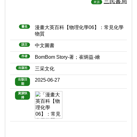
三民書局
來源
書名
漫畫大英百科【物理化學06】：常見化學
物質
語文
中文圖書
作者
BomBom Story-著；崔炳益-繪
出版社
三采文化
2025-06-27
出版日
期
資源快
掃