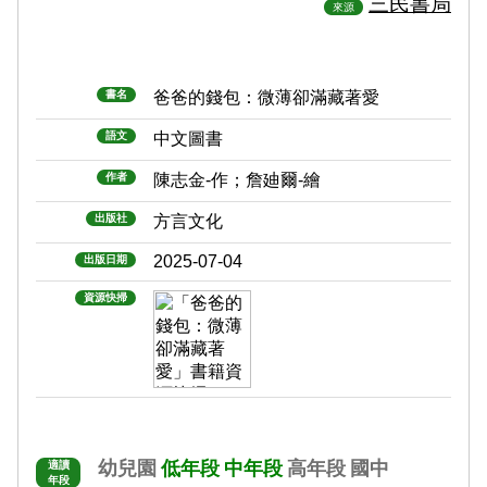
三民書局
來源
書名
爸爸的錢包：微薄卻滿藏著愛
語文
中文圖書
作者
陳志金-作；詹廸爾-繪
出版社
方言文化
2025-07-04
出版日期
資源快掃
幼兒園
低年段
中年段
高年段
國中
適讀
年段