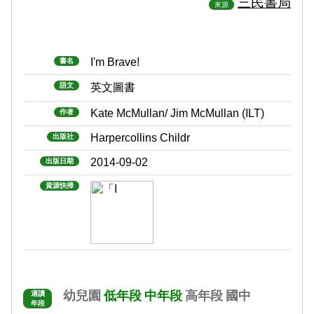
三民書局
來源
I'm Brave!
書名
語文
英文圖書
Kate McMullan/ Jim McMullan (ILT)
作者
Harpercollins Childr
出版社
2014-09-02
出版日期
資源快掃
幼兒園
低年段
中年段
高年段
國中
適讀
年段