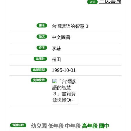
三民書局
來源
書名
台灣諺語的智慧３
語文
中文圖書
作者
李赫
出版社
稻田
1995-10-01
出版日期
資源快掃
幼兒園
低年段
中年段
高年段
國中
適讀年段