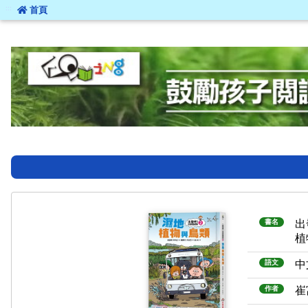
:::
首頁
:::
書名
出
植
語文
中
作者
崔