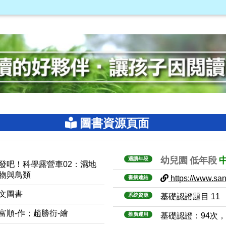
圖書資源頁面
幼兒園
低年段
適讀年段
發吧！科學露營車02：濕地
物與鳥類
https://www.sanm
書摘連結
文圖書
系統資源
基礎認證題目 11
富順-作；趙勝衍-繪
推廣運用
基礎認證：94次