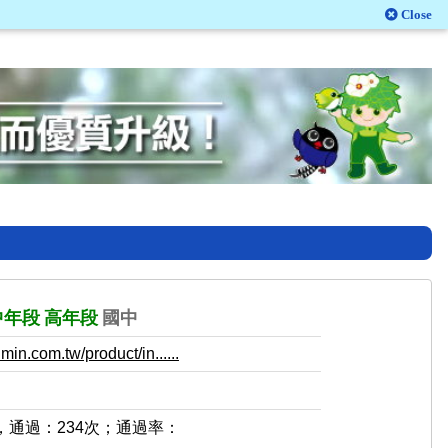
Close
中年段
高年段
國中
in.com.tw/product/in......
，通過：234次；通過率：