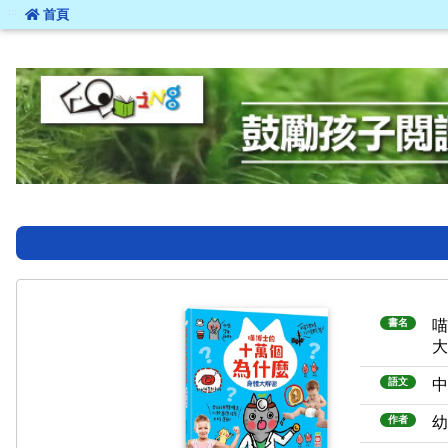
:::
首頁
:::
書名
語文
作者
幼