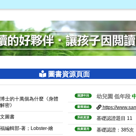
圖書資源頁面
幼兒園
低年段
適讀年段
喵博士的十萬個為什麼《身體
大解密》
https://www.sanm
書摘連結
中文圖書
系統資源
基礎認證題目 11
福編輯部-著；Lobster-繪
推廣運用
基礎認證：385次