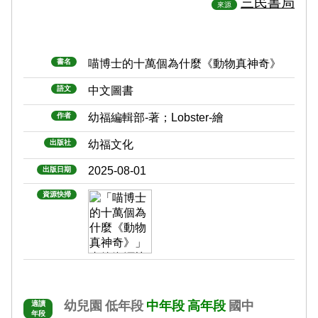
三民書局
來源
書名
喵博士的十萬個為什麼《動物真神奇》
語文
中文圖書
作者
幼福編輯部-著；Lobster-繪
出版社
幼福文化
2025-08-01
出版日期
資源快掃
幼兒園
低年段
中年段
高年段
國中
適讀
年段