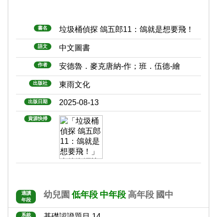
書名
垃圾桶偵探 鴿五郎11：鴿就是想要飛！
語文
中文圖書
作者
安德魯．麥克唐納-作；班．伍德-繪
出版社
東雨文化
2025-08-13
出版日期
資源快掃
幼兒園
低年段
中年段
高年段
國中
適讀
年段
系統
基礎認證題目 14