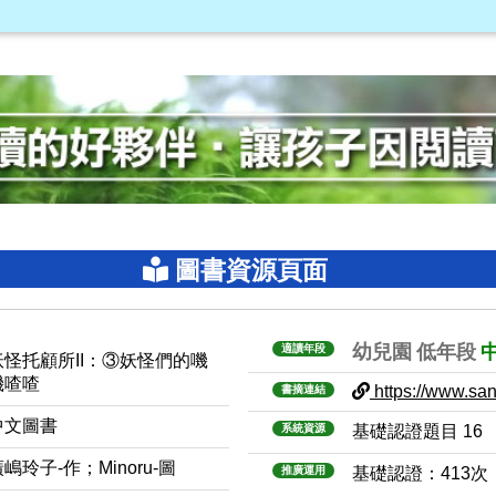
圖書資源頁面
幼兒園
低年段
適讀年段
妖怪托顧所II：③妖怪們的嘰
嘰喳喳
https://www.sanm
書摘連結
中文圖書
系統資源
基礎認證題目 16
嶋玲子-作；Minoru-圖
推廣運用
基礎認證：413次