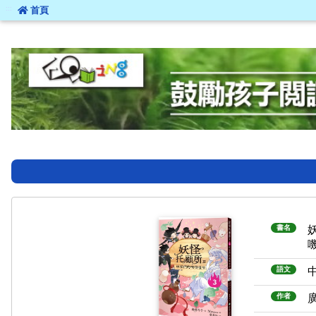
:::
首頁
:::
書名
語文
作者
廣