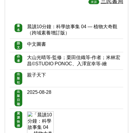
三民書局
來源
書
晨讀10分鐘：科學故事集 04 ― 植物大奇觀
名
（跨域素養增訂版）
語
中文圖書
文
作
大山光晴等-監修；栗田佳織等-作者；米林宏
者
昌©STUDIO PONOC、入澤宣幸等-繪
出
親子天下
版
社
2025-08-28
出
版
日
期
資
源
快
掃