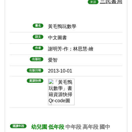
三民書局
來源
書名
黃毛鴨玩數學
語文
中文圖書
作者
謝明芳-作；林思慧-繪
出版社
愛智
2013-10-01
出版日期
資源快掃
幼兒園
低年段
中年段
高年段
國中
適讀年段