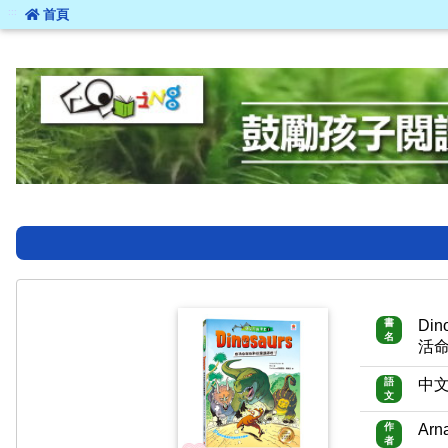
:::
首頁
:::
書
Di
名
活
語
中
文
作
Arn
者