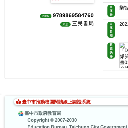
出
樂
版
9789869584760
社
ISBN
三民書局
202
出
來源
版
日
期
資
源
快
掃
:::
臺中市推動校園閱讀線上認證系統
臺中市政府教育局
Copyright © 2007-2030
Education Bureau, Taichung City Government