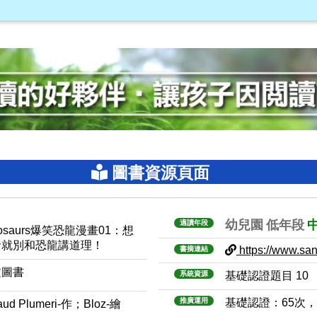
圖書資源頁面
幼兒園
低年段
適讀年段
nosaurs爆笑恐龍漫畫01：想
命就別和恐龍講道理！
https://www.sanm
書摘連結
文圖書
系統資源
基礎認證題目 10
推廣運用
基礎認證：65次
aud Plumeri-作；Bloz-繪