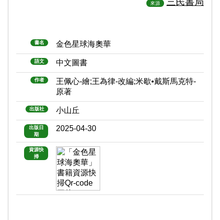
三民書局
來源
書名
金色星球海奧華
語文
中文圖書
作者
王佩心-繪;王為律-改編;米歇•戴斯馬克特-
原著
出版社
小山丘
2025-04-30
出版日
期
資源快
掃