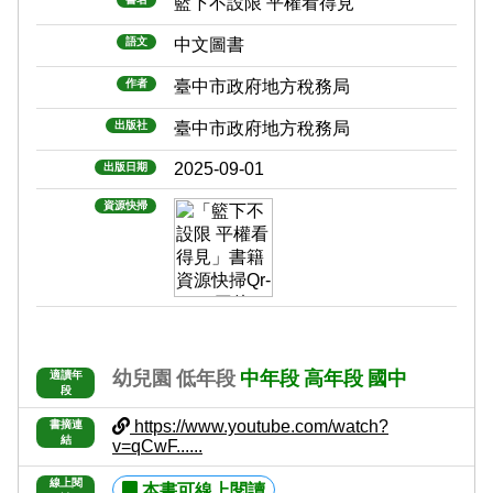
籃下不設限 平權看得見
語文
中文圖書
作者
臺中市政府地方稅務局
出版社
臺中市政府地方稅務局
2025-09-01
出版日期
資源快掃
幼兒園
低年段
中年段
高年段
國中
適讀年
段
https://www.youtube.com/watch?
書摘連
結
v=qCwF......
線上閱
本書可線上閱讀