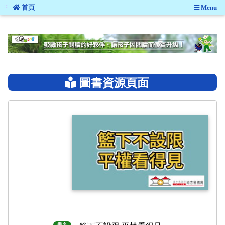
:::
首頁
Menu
:::
圖書資源頁面
書名