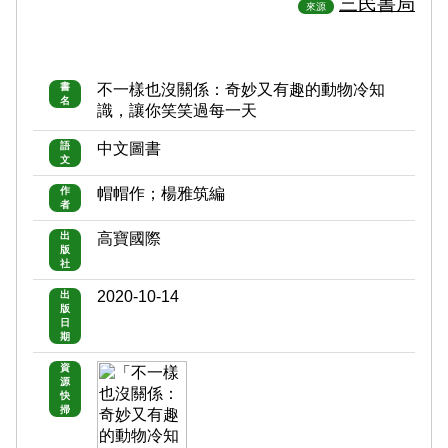
三民書局
來源
書
不一樣也沒關係：奇妙又有趣的動物冷知
名
識，讓你笑笑過每一天
語
中文圖書
文
作
帽帽作；楊雅筑編
者
出
高寶國際
版
社
2020-10-14
出
版
日
期
資
源
快
掃