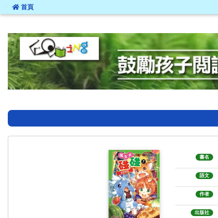
:::
首頁
:::
書名
語文
作者
出版社