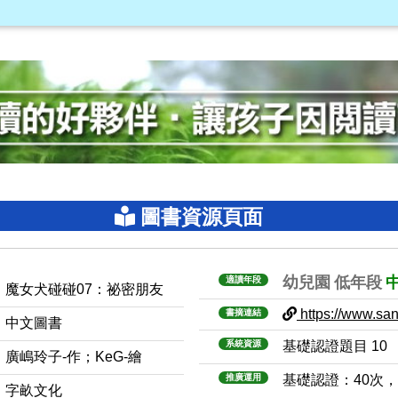
圖書資源頁面
幼兒園
低年段
適讀年段
魔女犬碰碰07：祕密朋友
https://www.sanm
書摘連結
中文圖書
系統資源
基礎認證題目 10
廣嶋玲子-作；KeG-繪
推廣運用
基礎認證：40次
字畝文化