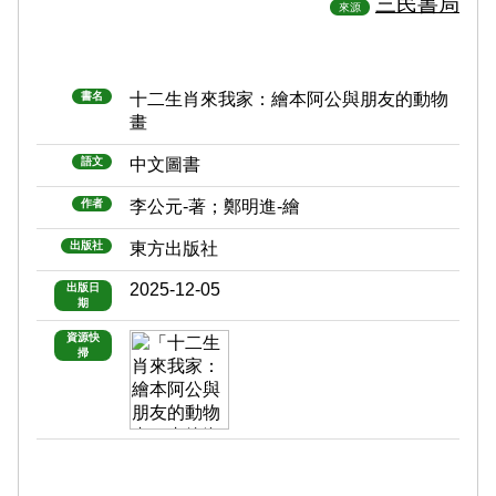
三民書局
來源
書名
十二生肖來我家：繪本阿公與朋友的動物
畫
語文
中文圖書
作者
李公元-著；鄭明進-繪
出版社
東方出版社
2025-12-05
出版日
期
資源快
掃