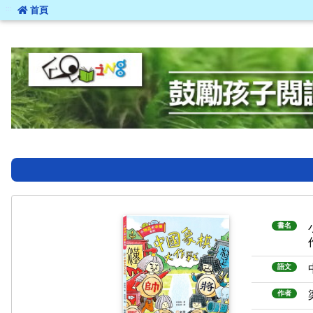
:::
首頁
:::
書名
語文
作者