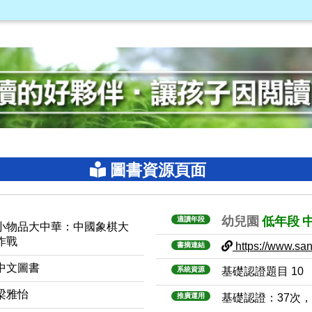
圖書資源頁面
幼兒園
低年段
適讀年段
小物品大中華：中國象棋大
作戰
https://www.sanm
書摘連結
中文圖書
系統資源
基礎認證題目 10
梁雅怡
推廣運用
基礎認證：37次