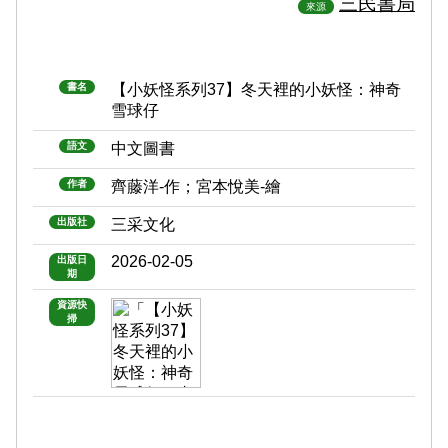
三民書局
來源
書名
【小妖怪系列37】冬天裡的小妖怪：神奇
雪球仔
語文
中文圖書
作者
齊藤洋-作；宮本悅美-繪
出版社
三采文化
2026-02-05
出版日
期
資源快
掃