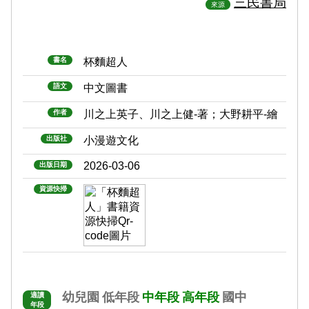
三民書局
來源
書名
杯麵超人
語文
中文圖書
作者
川之上英子、川之上健-著；大野耕平-繪
出版社
小漫遊文化
2026-03-06
出版日期
資源快掃
幼兒園
低年段
中年段
高年段
國中
適讀
年段