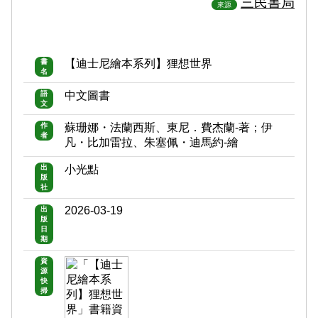
三民書局
來源
書
【迪士尼繪本系列】狸想世界
名
語
中文圖書
文
作
蘇珊娜・法蘭西斯、東尼．費杰蘭-著；伊
者
凡・比加雷拉、朱塞佩・迪馬約-繪
出
小光點
版
社
2026-03-19
出
版
日
期
資
源
快
掃