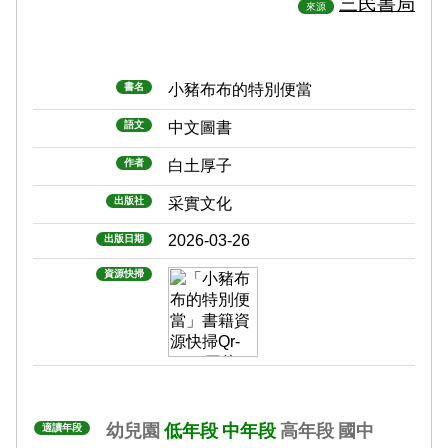
三民書局
來源
書名
小豬布布的特別便當
語文
中文圖書
作者
白土厚子
出版社
采實文化
2026-03-26
出版日期
資源快掃
幼兒園
低年段
中年段
高年段
國中
適讀年段