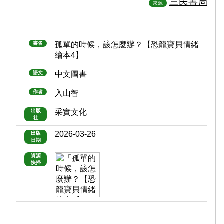
三民書局
來源
書名
孤單的時候，該怎麼辦？【恐龍寶貝情緒
繪本4】
語文
中文圖書
作者
入山智
出版
采實文化
社
2026-03-26
出版
日期
資源
快掃