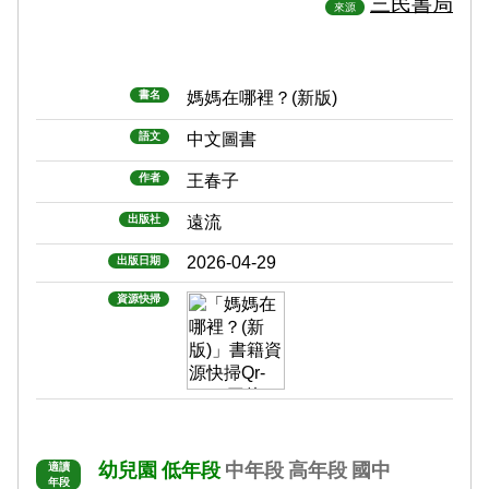
三民書局
來源
書名
媽媽在哪裡？(新版)
語文
中文圖書
作者
王春子
出版社
遠流
2026-04-29
出版日期
資源快掃
幼兒園
低年段
中年段
高年段
國中
適讀
年段