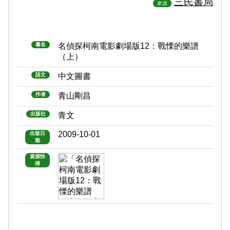
三民書局
來源
書名
名偵探柯南電影劇場版12：戰慄的樂譜
（上）
語文
中文圖書
作者
青山剛昌
出版社
青文
2009-10-01
出版日
期
資源快
掃