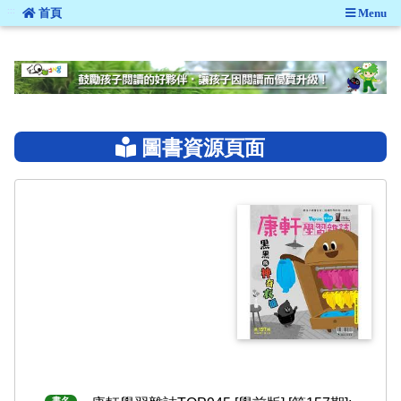
:::
首頁
Menu
:::
圖書資源頁面
書名