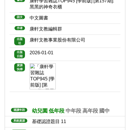
康軒學習雜誌TOP945 [學前版] [第157期]:
黑黑的神奇衣櫃
語文
中文圖書
作者
康軒文教編輯群
出版
康軒文教事業股份有限公司
社
2026-01-01
出版
日期
資源
快掃
幼兒園
低年段
中年段
高年段
國中
適讀年段
系統資源
基礎認證題目 11