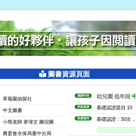
圖書資源頁面
幼兒園
低年段
適讀年段
草莓園偵探社
系統資源
基礎認證題目 10
中文圖書
推廣運用
基礎認證：30次
小熊老師 韋瑋文 圖倪圖
農委會水保局臺中分局