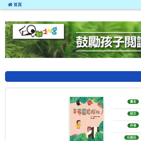
:::
首頁
:::
書名
語文
作者
出版社