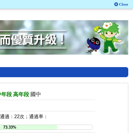
Close
中年段
高年段
國中
，通過：22次；通過率：
73.33%