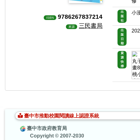
修
出
小
9786267837214
版
ISBN
社
三民書局
來源
202
出
版
日
期
資
源
快
掃
:::
臺中市推動校園閱讀線上認證系統
臺中市政府教育局
Copyright © 2007-2030