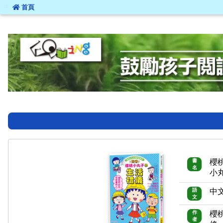
:::
首頁
:::
書
櫻
名
小
語
中
文
作
櫻
者