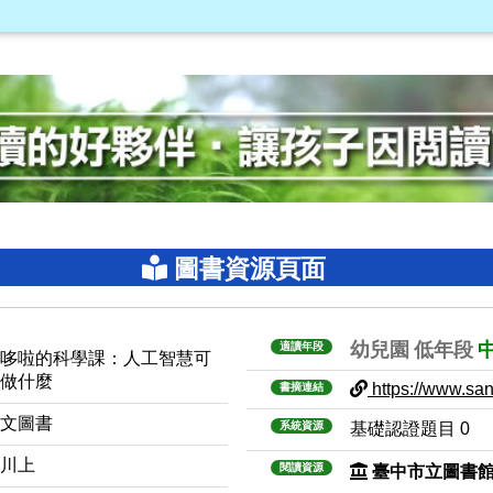
圖書資源頁面
幼兒園
低年段
適讀年段
酷哆啦的科學課：人工智慧可
以做什麼
https://www.sanm
書摘連結
中文圖書
系統資源
基礎認證題目 0
叁川上
閱讀資源
臺中市立圖書