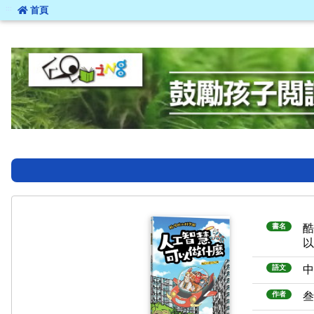
:::
首頁
:::
書名
語文
作者