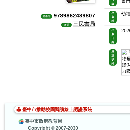
吉田
者
出
幼
9789862439807
ISBN
版
社
三民書局
來源
202
出
版
日
期
資
源
快
掃
:::
臺中市推動校園閱讀線上認證系統
臺中市政府教育局
Copyright © 2007-2030