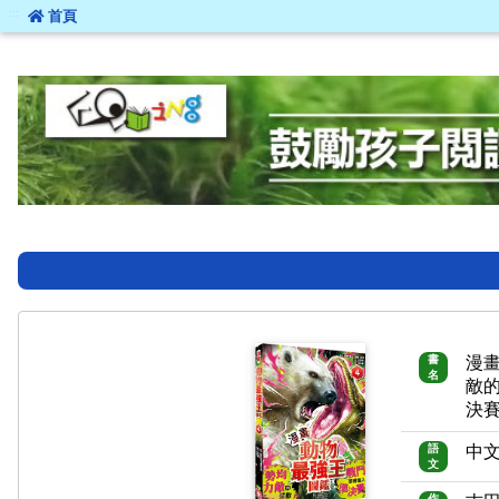
:::
首頁
:::
書
漫
名
敵
決
語
中
文
作