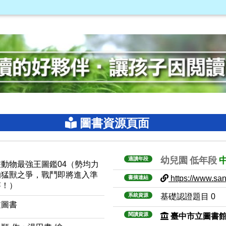
圖書資源頁面
幼兒園
低年段
適讀年段
畫動物最強王圖鑑04（勢均力
的猛獸之爭，戰鬥即將進入準
https://www.sanm
書摘連結
賽！）
系統資源
基礎認證題目 0
文圖書
閱讀資源
臺中市立圖書