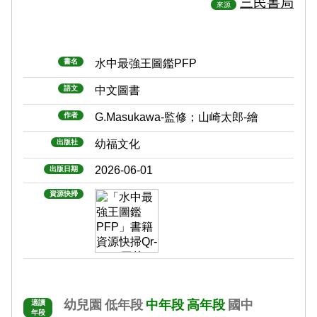
三民書局
來源
書名
水中最強王圖鑑PFP
語文
中文圖書
作者
G.Masukawa-監修；山崎太郎-繪
出版社
幼福文化
2026-06-01
出版日期
資源快掃
幼兒園
低年段
中年段
高年段
國中
適讀
年段