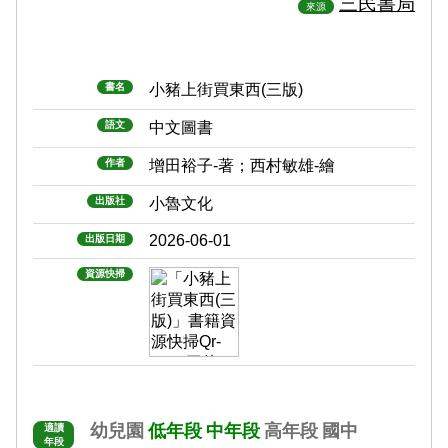
三民書局
來源
書名
小豬上街買東西(三版)
語文
中文圖書
作者
增田裕子-著；西村敏雄-繪
出版社
小魯文化
2026-06-01
出版日期
資源快掃
幼兒園
低年段
中年段
高年段
國中
適讀
年段