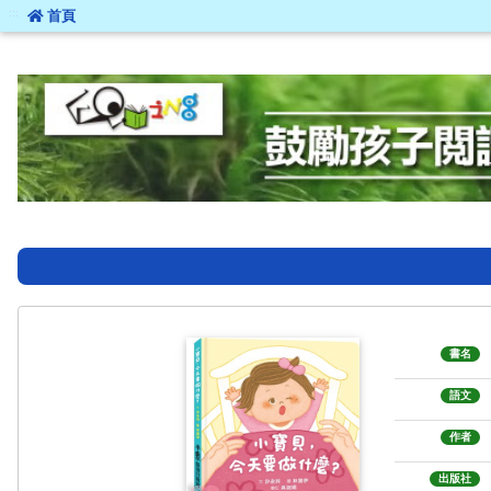
:::
首頁
:::
書名
語文
作者
出版社