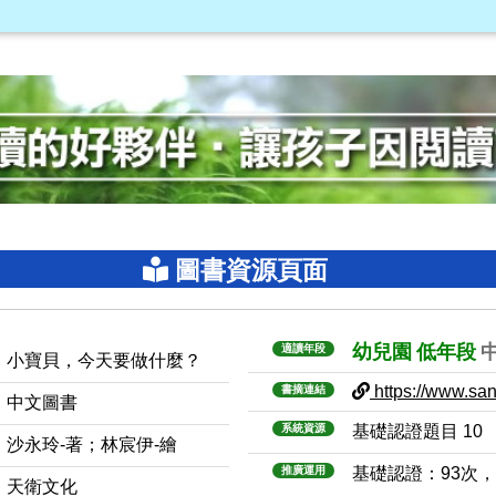
圖書資源頁面
幼兒園
低年段
適讀年段
小寶貝，今天要做什麼？
https://www.sanm
書摘連結
中文圖書
系統資源
基礎認證題目 10
沙永玲-著；林宸伊-繪
推廣運用
基礎認證：93次
天衛文化