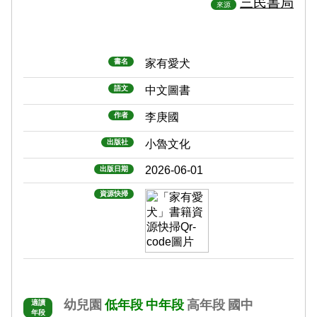
三民書局
來源
書名
家有愛犬
語文
中文圖書
作者
李庚國
出版社
小魯文化
2026-06-01
出版日期
資源快掃
幼兒園
低年段
中年段
高年段
國中
適讀
年段