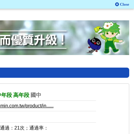
Close
中年段
高年段
國中
in.com.tw/product/in......
，通過：21次；通過率：