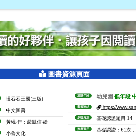
圖書資源頁面
幼兒園
低年段
適讀年段
慢吞吞王國(三版)
https://www.sanm
書摘連結
中文圖書
系統資源
基礎認證題目 14
黃曦-作；嚴凱信-繪
推廣運用
基礎認證：61次
小魯文化