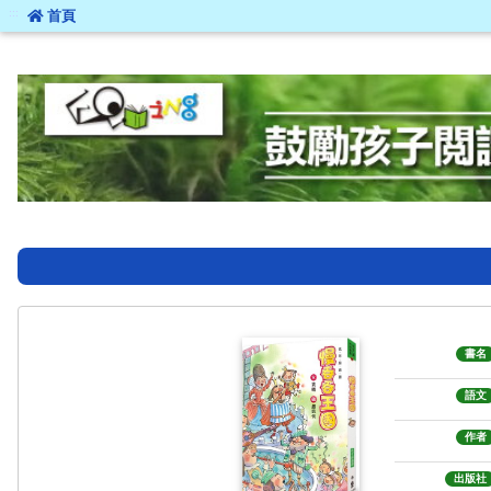
:::
首頁
:::
書名
語文
作者
出版社