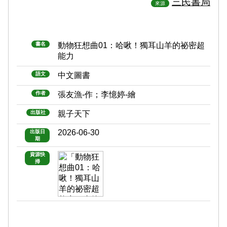
三民書局
來源
書名
動物狂想曲01：哈啾！獨耳山羊的祕密超
能力
語文
中文圖書
作者
張友漁-作；李憶婷-繪
出版社
親子天下
2026-06-30
出版日
期
資源快
掃