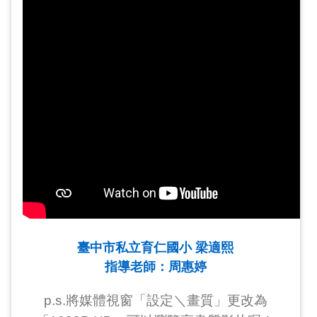
臺中市私立育仁國小 梁適熙
指導老師：周惠婷
p.s.將媒體視窗「設定＼畫質」更改為