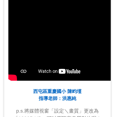
西屯區重慶國小 陳畇墐
指導老師：洪惠純
p.s.將媒體視窗「設定＼畫質」更改為