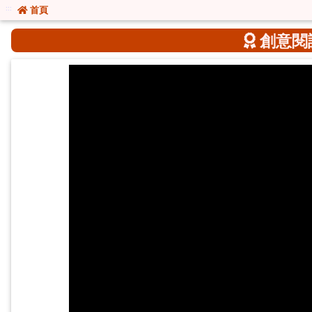
:::
:::
首頁
創意閱