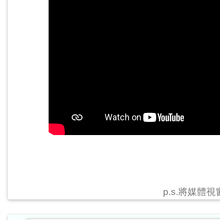
p.s.將媒體
:::